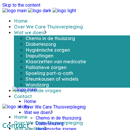
Skip to the content
Home
Over We Care Thuisverpleging
Wat we doen
Chemo in de thuiszorg
Diabeteszorg
Hygiënische zorgen
Inspuitingen
Klaarzetten van medicatie
Palliatieve zorgen
Spoeling port-a-cath
Steunkousen of windels
Wondzorg
Veelgestelde vragen
Contact
Home
Over We Care Thuisverpleging
Wat we doen
Home
Chemo in de thuiszorg
Over We Care Thuisverpleging
Diabeteszorg
Contact
Wat we doen
Hygiënische zorgen