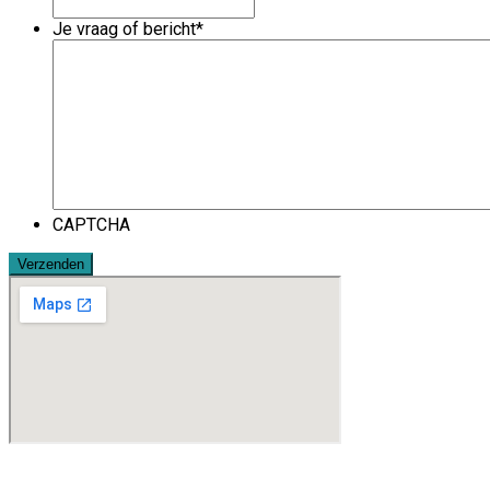
Je vraag of bericht
*
CAPTCHA
Kennismaken met We Care Thuisverpleging?